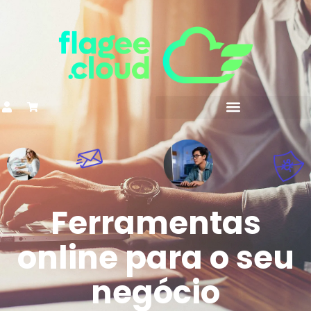
Ferramentas
online para
o seu
negócio